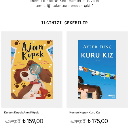
önemli bir soru: Kedi Hamlet’in tuvalet
temizliği takıntısı nereden çıktı?
ILGINIZI ÇEKEBILIR
Karton Kapak Ajan Köpek
Karton Kapak Kuru Kız
159,00
175,00
199,00
219,00
t
t
t
t